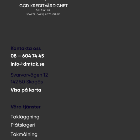
Kontakta oss
08 – 604 74 45
info@dmtak.se
Svarvarvägen 12
142 50 Skogås
Visa på karta
Våra tjänster
Takläggning
Plåtslageri
Takmålning