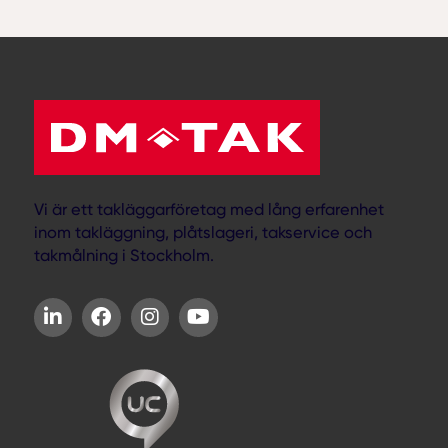
det är alltid bra att kolla med lever...
Vi är ett takläggarföretag med lång erfarenhet
inom takläggning, plåtslageri, takservice och
takmålning i Stockholm.