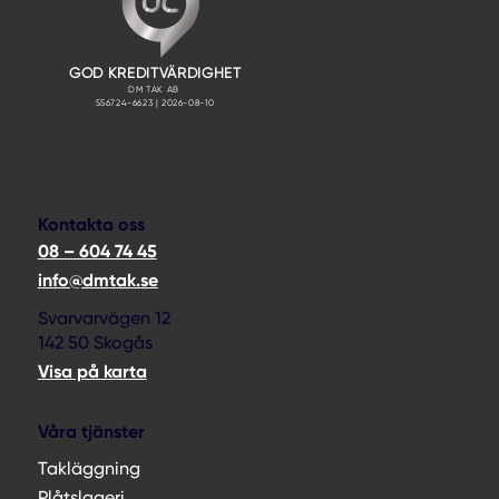
Kontakta oss
08 – 604 74 45
info@dmtak.se
Svarvarvägen 12
142 50 Skogås
Visa på karta
Våra tjänster
Takläggning
Plåtslageri