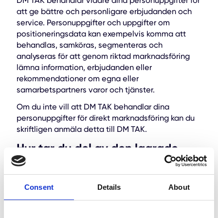
DM TAK behandlar vidare dina personuppgifter för
att ge bättre och personligare erbjudanden och
service. Personuppgifter och uppgifter om
positioneringsdata kan exempelvis komma att
behandlas, samköras, segmenteras och
analyseras för att genom riktad marknadsföring
lämna information, erbjudanden eller
rekommendationer om egna eller
samarbetspartners varor och tjänster.
Om du inte vill att DM TAK behandlar dina
personuppgifter för direkt marknadsföring kan du
skriftligen anmäla detta till DM TAK.
Hur tar du del av den lagrade
informationen?
För att ta del av den information vi lagrat, kan du
Consent
Details
About
magda@dmtak.se
kontakta Magda Lito på
Så raderar eller rättar du