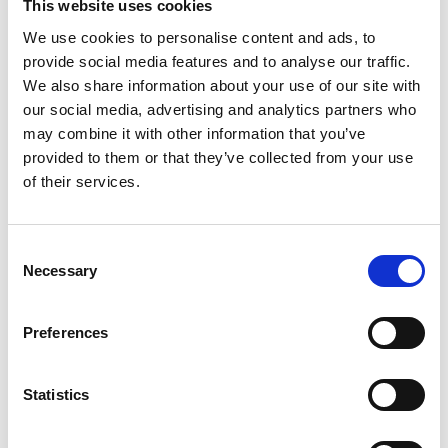
This website uses cookies
information?
We use cookies to personalise content and ads, to
För att radera eller rätta information, kan du
provide social media features and to analyse our traffic.
magda@dmtak.se
kontakta Magda Lito på
We also share information about your use of our site with
Så användningsbegränsar du
our social media, advertising and analytics partners who
may combine it with other information that you’ve
information eller återkallar ditt
provided to them or that they’ve collected from your use
samtycke
of their services.
För att användningsbegränsa information eller
återkalla ditt samtycke, kan du kontakta Magda
Consent
magda@dmtak.se
Lito på
Necessary
Selection
Konktaktinformation till
personuppgiftsansvarig
Preferences
magda@dmtak.se
Magda Lito
Ansvarigt bolag som mottager
Statistics
personuppgifterna