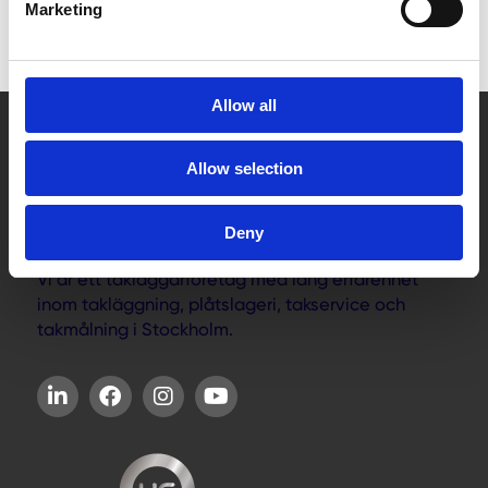
Marketing
DM TAK AB, org. nr 556724-6623
Allow all
Allow selection
Deny
Vi är ett takläggarföretag med lång erfarenhet
inom takläggning, plåtslageri, takservice och
takmålning i Stockholm.