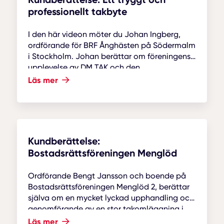
professionellt takbyte
I den här videon möter du Johan Ingberg,
ordförande för BRF Ånghästen på Södermalm
i Stockholm. Johan berättar om föreningens
upplevelse av DM TAK och den
takomläggning som genomfördes.
Läs mer
Kundberättelse:
Bostadsrättsföreningen Menglöd
Ordförande Bengt Jansson och boende på
Bostadsrättsföreningen Menglöd 2, berättar
själva om en mycket lyckad upphandling och
genomförande av en stor takomläggning i
Djursholm. Projektet utfördes av DM TAK.
Läs mer