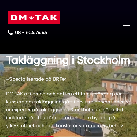
08 - 604 74 45
Takläggning i Stockholm
–Specialiserade på BRFer
DM TAK är i grund och botten ett familjeföretag där
kunskap om takläggning gått i arv i tre generationer. Vi
är experter på takläggning i Stockholm och är alltid
inriktade på att utföra ett arbete som bygger på
yrkesstolthet och god känsla för våra kunders behov.