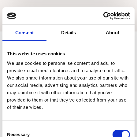
Consent
Details
About
MEDIA
This website uses cookies
We use cookies to personalise content and ads, to
provide social media features and to analyse our traffic.
DM TAK i media
We also share information about your use of our site with
our social media, advertising and analytics partners who
may combine it with other information that you’ve
Vi har blivit uppmärksammade i media för vår
provided to them or that they’ve collected from your use
framgångshistoria, vårt hantverk och våra
of their services.
ambitioner. Läs mer om oss i bland annat
Finanstid, Svensk Byggtidning, Nordiska Projekt
och Dagens Infrastruktur!
Consent
Necessary
Selection