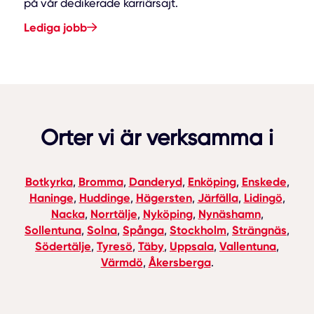
på vår dedikerade karriärsajt.
Lediga jobb
Orter vi är verksamma i
Botkyrka
Bromma
Danderyd
Enköping
Enskede
,
,
,
,
,
Haninge
Huddinge
Hägersten
Järfälla
Lidingö
,
,
,
,
,
Nacka
Norrtälje
Nyköping
Nynäshamn
,
,
,
,
Sollentuna
Solna
Spånga
Stockholm
Strängnäs
,
,
,
,
,
Södertälje
Tyresö
Täby
Uppsala
Vallentuna
,
,
,
,
,
Värmdö
Åkersberga
,
.