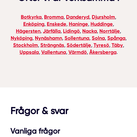
Botkyrka
Bromma
Danderyd
Djursholm
,
,
,
,
Enköping
Enskede
Haninge
Huddinge
,
,
,
,
Hägersten
Järfälla
Lidingö
Nacka
Norrtälje
,
,
,
,
,
Nyköping
Nynäshamn
Sollentuna
Solna
Spånga
,
,
,
,
,
Stockholm
Strängnäs
Södertälje
Tyresö
Täby
,
,
,
,
,
Uppsala
Vallentuna
Värmdö
Åkersberga
,
,
,
.
Frågor & svar
Vanliga frågor