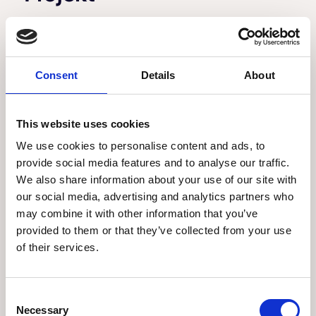
Takrenovering på
trevåningshus i Bromma
Consent
Details
About
ger ett harmoniskt
helhetsintryck
This website uses cookies
We use cookies to personalise content and ads, to
provide social media features and to analyse our traffic.
På Västerledstorget 4 ligger ett trevåningshus
We also share information about your use of our site with
med en anslående orangefärgad fasad med
our social media, advertising and analytics partners who
stilrena vita skorstenar. DM TAK anlitades för att
may combine it with other information that you’ve
genomföra en komplett takrenovering med
provided to them or that they’ve collected from your use
tegelröda tvåkupiga Vittinge-takpannor och
of their services.
mörkröda plåtdetaljer, bland annat till takkuporna
och huvarna på de vita skorstenarna.
Slutligen installerades en solid taklucka och
Consent
takstegar så att taket kan beträdas på ett säkert
Necessary
Selection