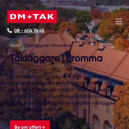
08 - 604 74 45
Start
/
Takläggare i Bromma
Takläggare i Bromma
Vi är experterna på tak i Bromma! Funderar du
över hur taket på din fastighet mår? Eller är det
dags för att lägga ett nytt tak? Med vår gedigna
kunskap och vilja att ständigt förbättra branschen
så har vi på DM TAK blivit en ledande takläggare
för hustaken i Bromma.
Be om offert