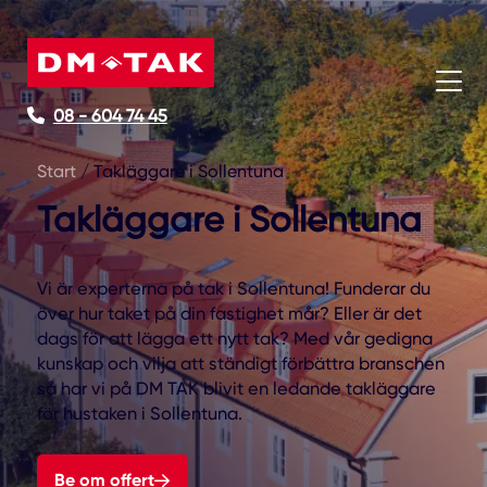
08 - 604 74 45
Start
/
Takläggare i Sollentuna
Takläggare i Sollentuna
Vi är experterna på tak i Sollentuna! Funderar du
över hur taket på din fastighet mår? Eller är det
dags för att lägga ett nytt tak? Med vår gedigna
kunskap och vilja att ständigt förbättra branschen
så har vi på DM TAK blivit en ledande takläggare
för hustaken i Sollentuna.
Be om offert