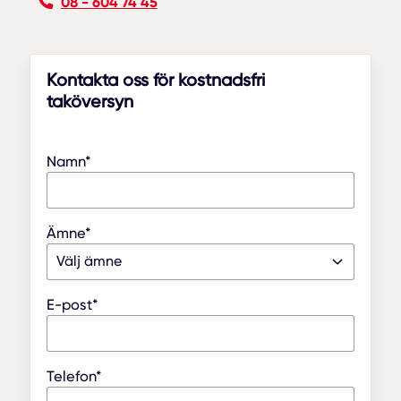
08 - 604 74 45
Kontakta oss för kostnadsfri
taköversyn
Namn*
Ämne*
E-post*
Telefon*