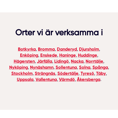
Orter vi är verksamma i
Botkyrka
Bromma
Danderyd
Djursholm
,
,
,
,
Enköping
Enskede
Haninge
Huddinge
,
,
,
,
Hägersten
Järfälla
Lidingö
Nacka
Norrtälje
,
,
,
,
,
Nyköping
Nynäshamn
Sollentuna
Solna
Spånga
,
,
,
,
,
Stockholm
Strängnäs
Södertälje
Tyresö
Täby
,
,
,
,
,
Uppsala
Vallentuna
Värmdö
Åkersberga
,
,
,
.