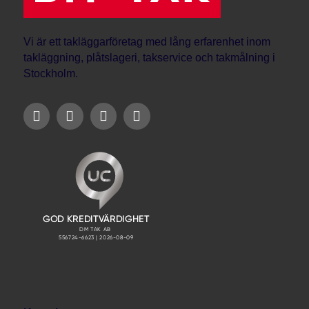
Vi är ett takläggarföretag med lång erfarenhet inom
takläggning, plåtslageri, takservice och takmålning i
Stockholm.