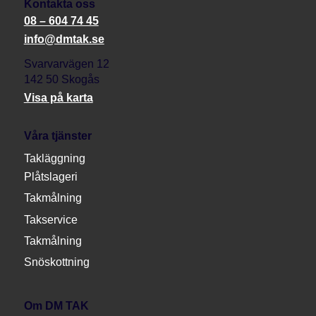
Kontakta oss
08 – 604 74 45
info@dmtak.se
Svarvarvägen 12
142 50 Skogås
Visa på karta
Våra tjänster
Takläggning
Plåtslageri
Takmålning
Takservice
Takmålning
Snöskottning
Om DM TAK