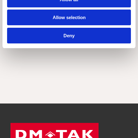
13 april 2026
Hur länge håller underlagspapp?
Allow selection
En bra underlagspapp kan hålla i många år,
men det behöver monteras och underhållas på
rätt sätt.
Deny
Artiklar
13 april 2026
Hur många takpannor per pall?
Vikt och storlek på pannorna är avgörande för
hur många man får plats med på en pall. Olika
fabrikat kan ha olika dimensioner, så det är
alltid bra att kolla med lever...