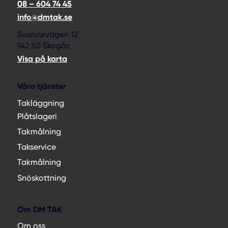
08 – 604 74 45
info@dmtak.se
Svarvarvägen 12
142 50 Skogås
Visa på karta
Våra tjänster
Takläggning
Plåtslageri
Takmålning
Takservice
Takmålning
Snöskottning
Om DM TAK
Om oss