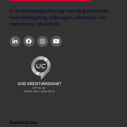
Vi är ett takläggarföretag med lång erfarenhet
inom takläggning, plåtslageri, takservice och
takmålning i Stockholm.
Kontakta oss