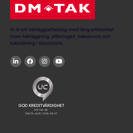
Vi är ett takläggarföretag med lång erfarenhet
inom takläggning, plåtslageri, takservice och
takmålning i Stockholm.