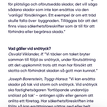
för plötsliga och oförutsedda skador, det vill säga
sådana skador som inte kan ersättas via den
’vanliga’ försäkringen. Ett exempel är om ett träd
skulle falla över byggnaden. Tilläggas bör att det
finns vissa säkerhetsföreskrifter som är till för att
förhindra eller begränsa skada.”
Vad gäller vid snötryck?
Osvald Viklander, If
: ”Vi täcker om taket bryter
samman till följd av snötryck, under förutsättning
att det uppkommit trots att man har försökt att
skotta och förhindrat skadan så gott man kunnat.”
Joseph Borenstein, Trygg-Hansa
: ”Vi kan ersätta
skador på tak vid storm och snötryck. Vid snötryck
ska fastighetsägaren ’fortlöpande undanröja
snölast på tak’ – antingen själv eller genom att
anlita ett företag. Har säkerhetsföreskriften inte
följts så kan ersättningen sättas ned eller helt