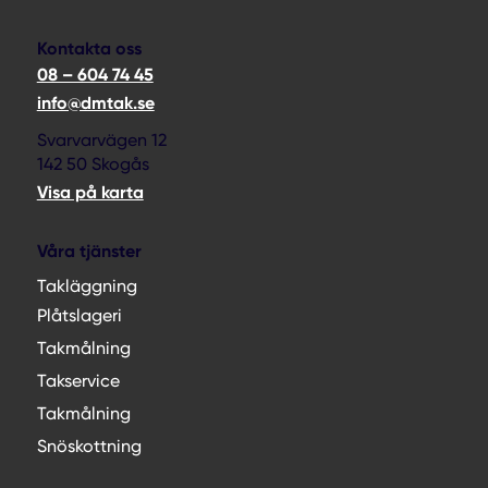
Kontakta oss
08 – 604 74 45
info@dmtak.se
Svarvarvägen 12
142 50 Skogås
Visa på karta
Våra tjänster
Takläggning
Plåtslageri
Takmålning
Takservice
Takmålning
Snöskottning