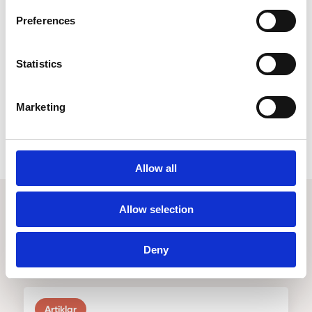
”Enligt 3 kap. 2 § arbetsmiljölagen har
Preferences
arbetsgivaren huvudansvaret för arbetsmiljön i
verksamheten.”
Statistics
Dela artikel
Marketing
Allow all
Allow selection
Relaterade nyheter
Deny
Artiklar