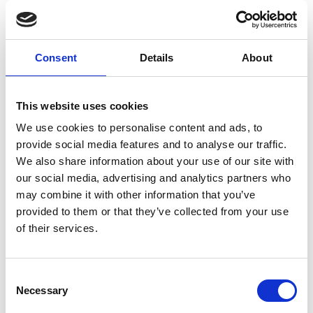
falla bort.”
Consent
Details
About
Vad säger försäkringen om en
villaägare/fastighetsägare har arbetare på taket
(t.ex. sotare) och personen ramlar ner? Vems är
This website uses cookies
ansvaret?
Osvald Wiklander, If
: ”Ansvarsförsäkringen i
We use cookies to personalise content and ads, to
hemförsäkringen gäller om du anlitar någon som
provide social media features and to analyse our traffic.
hjälper dig med byggnadsarbetet om han eller
We also share information about your use of our site with
hon inte utför det som entreprenör eller som
our social media, advertising and analytics partners who
anställd åt sådan. I annat fall är det företagets
may combine it with other information that you’ve
försäkring som täcker.”
provided to them or that they’ve collected from your use
of their services.
Joseph Borenstein vid Trygg-Hansa är inne på
samma linje och betonar arbetsgivarens ansvar
för sina anställdas säkerhet.
Consent
Båda svaren speglar det som står att finna på
Necessary
Selection
Arbetsmiljöverket hemsida, där de berättar: