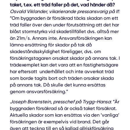
taket, t.ex. ett träd faller på det, vad händer då?
Osvald Viklander, vikarierande pressansvarig på If:
”Om byggnaden är försäkrad täcks skadan om ett
träd faller över den under förutsättning att det har
blåst stormstyrka vid skadetillfället dvs. alltså mer
än 21m/s. Annars inte. Ansvarsförsäkringen kan
lämna ersättning för skador på tak då
skadeståndsskyldighet föreligger, dvs. om
försäkringstagaren orsakat skador på annans tak. I
trädexemplet kan det vara att en fastighetsägare
har eftersatt underhållet och inte avverkat träd
som borde tagits bort och träden orsakar skada
på annans tak. Då skulle det kunna ersättas
genom ansvarsförsäkring.”
Joseph Borenstein, presschef på Trygg-Hansa
: ”Är
byggnaden försäkrad så är också taket försäkrat.
Aktuella skador som kan ersättas via den ’vanliga’
försäkringen är exempelvis vid brand. Det går
även att teckna till en så kallad allriskförsäkring