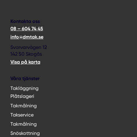
Kontakta oss
08 – 604 74 45
info@dmtak.se
Svarvarvägen 12
142 50 Skogås
Visa på karta
Våra tjänster
Takläggning
Plåtslageri
Takmålning
Takservice
Takmålning
Snöskottning