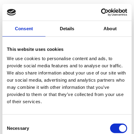
Consent
Details
About
This website uses cookies
We use cookies to personalise content and ads, to
provide social media features and to analyse our traffic.
We also share information about your use of our site with
our social media, advertising and analytics partners who
may combine it with other information that you’ve
provided to them or that they’ve collected from your use
17 000 följare på Youtube!
of their services.
Vi har nått en milstolpe. Över 17 000 personer
YouTube
följer oss nu på
och det tycker vi är riktigt
roligt!
Consent
Necessary
Selection
Det är fantastiskt att se hur många som är