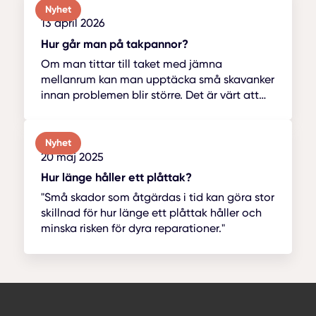
Nyhet
13 april 2026
Hur går man på takpannor?
Om man tittar till taket med jämna
mellanrum kan man upptäcka små skavanker
innan problemen blir större. Det är värt att
gå upp ibland och kolla läget.
Nyhet
20 maj 2025
Hur länge håller ett plåttak​?
"Små skador som åtgärdas i tid kan göra stor
skillnad för hur länge ett plåttak håller och
minska risken för dyra reparationer."