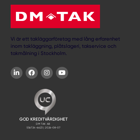
Vi är ett takläggarföretag med lång erfarenhet
inom takläggning, plåtslageri, takservice och
takmålning i Stockholm.