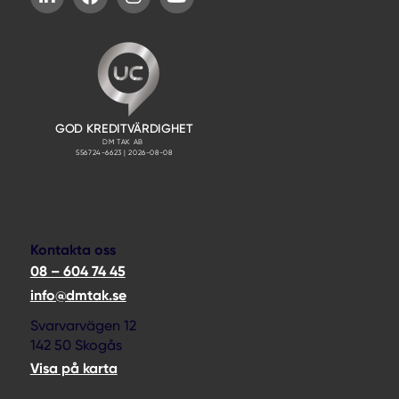
Kontakta oss
08 – 604 74 45
info@dmtak.se
Svarvarvägen 12
142 50 Skogås
Visa på karta