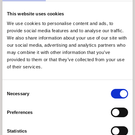
This website uses cookies
We use cookies to personalise content and ads, to
provide social media features and to analyse our traffic.
19 december 2025
We also share information about your use of our site with
Taktipset – Hur
our social media, advertising and analytics partners who
may combine it with other information that you’ve
förlänger man takets
provided to them or that they’ve collected from your use
livslängd?
of their services.
I den här videon går David igenom hur man
Consent
förlänger takets livslängd. David lyfter bland
Necessary
Selection
annat hur viktigt det är med underhåll
oavsett om taket är äldre eller nyare o...
Preferences
2 december 2025
Statistics
Begär en offert