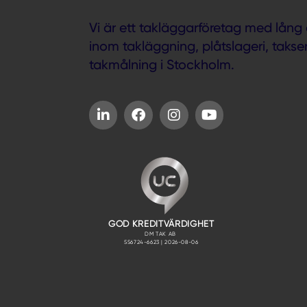
Vi är ett takläggarföretag med lång 
inom takläggning, plåtslageri, takse
takmålning i Stockholm.