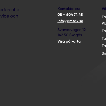
Kontakta oss
Vå
erfarenhet
08 – 604 74 45
rvice och
Ta
info@dmtak.se
Pl
Svarvarvägen 12
Ta
142 50 Skogås
Ta
Visa på karta
Ta
Sn