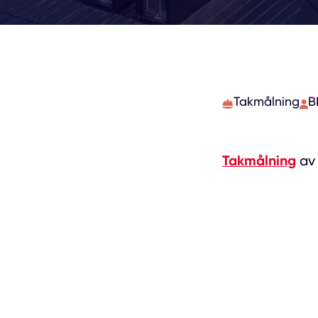
Takmålning
B
Takmålning
av 