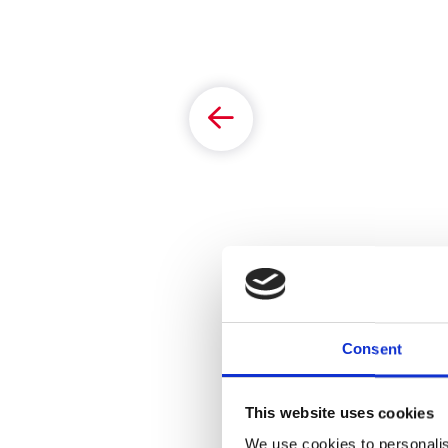
Consent
This website uses cookies
Dela referensc
We use cookies to personalis