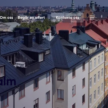
Om oss
Begär en offert
Kontakta oss
alm