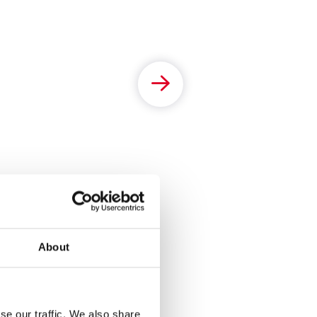
About
se our traffic. We also share