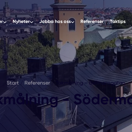
er
Nyheter
Jobba hos oss
Referenser
Taktips
Start
/
Referenser
/
Takmålning – Bellmansgatan
kmålning - Söderm