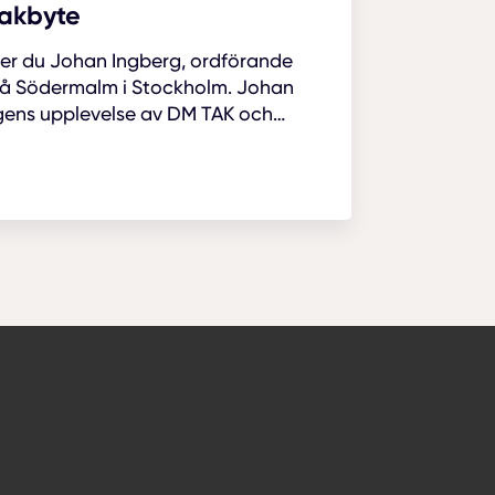
takbyte
ter du Johan Ingberg, ordförande
på Södermalm i Stockholm. Johan
gens upplevelse av DM TAK och
 som genomfördes.