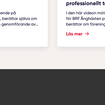
professionellt 
oende på
I den här videon mö
 berättar själva om
för BRF Ånghästen 
h genomförande av
berättar om förenin
 Projektet utfördes
den takomläggning
Läs mer
att använda