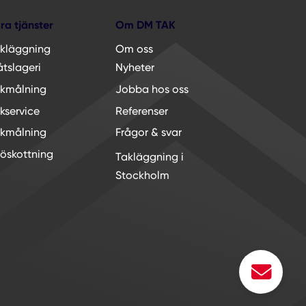
ra tjänster
Om DM TAK
kläggning
Om oss
åtslageri
Nyheter
kmålning
Jobba hos oss
kservice
Referenser
kmålning
Frågor & svar
öskottning
Takläggning i
Stockholm