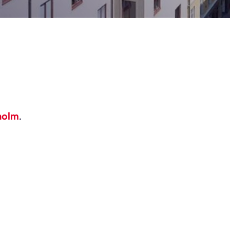
holm
.