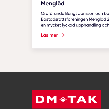
Menglöd
Ordförande Bengt Jansson och b
Bostadsrättsföreningen Menglöd 2,
en mycket lyckad upphandling oc
en stor takomläggning i Djursholm.
Läs mer
av DM TAK. Ordförande tipsar om 
professionell...